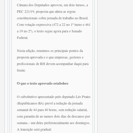
Câmara dos Deputados aprovou, em dois turnos, a
PEC 221/19, proposta que altera as regras
constitucionais sobre jornada de trabalho no Brasil.
Com votação expressiva (472 a 22 no 1º turno e 461
a 19 no 2º), o texto segue agora para o Senado
Federal.
Nesta edição, reunimos os principais pontos da
proposta aprovada e o que empresas, gestores e
profissionais de RH devem acompanhar daqui para
frente.
O que o texto aprovado estabelece
O substitutivo apresentado pelo deputado Léo Prates
(Republicanos-BA) prevê a redução da jornada
semanal de 44 para 40 horas, sem redução salarial,
com garantia de ao menos dois dias de descanso por
semana – um deles preferencialmente aos domingos.
A transição será gradual: