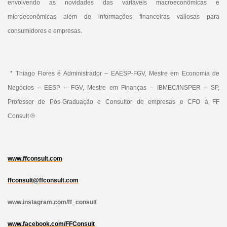
envolvendo as novidades das variáveis macroeconômicas e
microeconômicas além de informações financeiras valiosas para
consumidores e empresas.
* Thiago Flores é Administrador – EAESP-FGV, Mestre em Economia de
Negócios – EESP – FGV, Mestre em Finanças – IBMEC/INSPER – SP,
Professor de Pós-Graduação e Consultor de empresas e CFO à FF
Consult ®
www.ffconsult.com
ffconsult@ffconsult.com
www.instagram.com/ff_consult
www.facebook.com/FFConsult