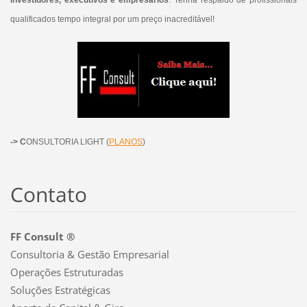
qualificados tempo integral por um preço inacreditável!
-> C
ONSULTORIA LIGHT (
PLANOS
)
Contato
FF Consult ®
Consultoria & Gestão Empresarial
Operações Estruturadas
Soluções Estratégicas