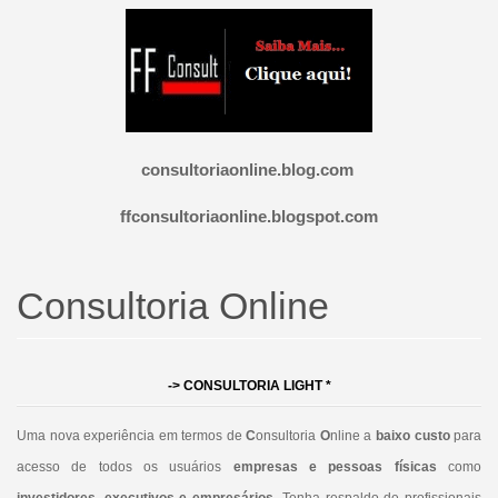
consultoriaonline.blog.com
ffconsultoriaonline.blogspot.com
Consultoria Online
-> C
ONSULTORIA LIGHT
*
Uma nova experiência em termos de
C
onsultoria
O
nline a
baixo custo
para
acesso de todos os usuários
empresas e pessoas físicas
como
investidores, executivos e empresários
.
Tenha respaldo de profissionais