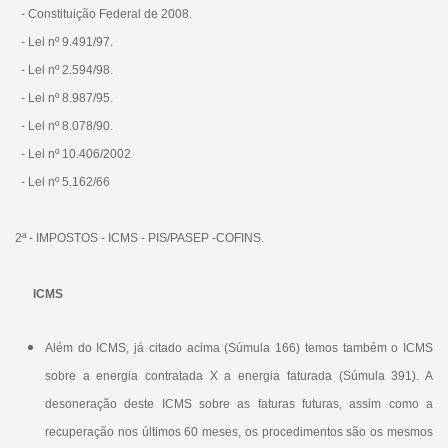
- Constituição Federal de 2008.
- Lei nº 9.491/97.
- Lei nº 2.594/98.
- Lei nº 8.987/95.
- Lei nº 8.078/90.
- Lei nº 10.406/2002
- Lei nº 5.162/66
2ª - IMPOSTOS - ICMS - PIS/PASEP -COFINS.
ICMS
Além do ICMS, já citado acima (Súmula 166) temos também o ICMS
sobre a energia contratada X a energia faturada (Súmula 391). A
desoneração deste ICMS sobre as faturas futuras, assim como a
recuperação nos últimos 60 meses, os procedimentos são os mesmos